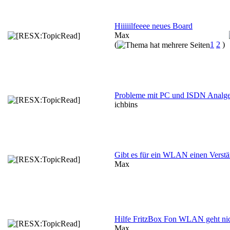
Hiiiiilfeeee neues Board
Max
(
1
2
)
Probleme mit PC und ISDN Analg
ichbins
Gibt es für ein WLAN einen Verstä
Max
Hilfe FritzBox Fon WLAN geht ni
Max