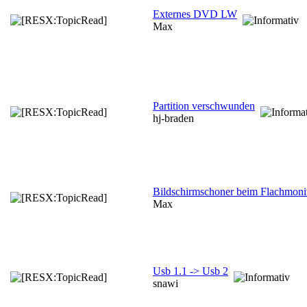
Externes DVD LW
Max
Partition verschwunden
hj-braden
Bildschirmschoner beim Flachmoni
Max
Usb 1.1 -> Usb 2
snawi