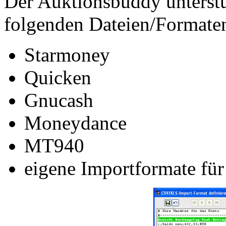
Der Auktionsbuddy unterstü
folgenden Dateien/Formate
Starmoney
Quicken
Gnucash
Moneydance
MT940
eigene Importformate fü