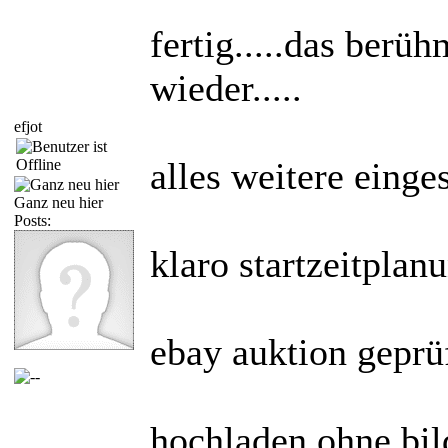
fertig.....das berü
wieder.....
efjot
alles weitere einges
Ganz neu hier
Posts:
klaro startzeitplanu
ebay auktion geprüf
hochladen ohne bild