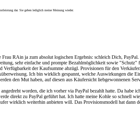
nstleistung dar. Sie geben lediglich meine Meinung wieder.
 Frau RAin ja zum absolut logischen Ergebnis: schleich Dich, PayPal.
reitung, sehr einfache und prompte Bezahlmöglichkeit sowie "Schutz" f
und Verfügbarkeit der Kaufsumme abzügl. Provisionen für den Verkäufer
anküberweisung. Ich bin wirklich gespannt, welche Auswirkungen die E
werden den Mut haben, auf diesen aus Käufersicht liebgewonnenen Serv
ung angedreht worden, die ich vorher via PayPal bezahlt hatte. Da habe
de direkt zu PayPal geführt hat. Ich hatte meine Kohle so schnell w
ufer wirklich weiterhin anbieten will. Das Provisionsmodell hat dann de