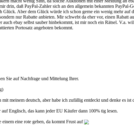
rankern macht wenig Sinn, da solche Auktionen mit einer Meldung an e
r drin, daß PayPal-Zahler sich an den allgemein bekannten PayPal-Ge
auch Glück. Aber dem Glück würde ich schon gerne ein wenig mehr auf d
sondern nur Rabatte anbieten. Mir schwebt da eher vor, einen Rabatt au
uch ebay selbst sauber hinbekommt, ist mir noch ein Rätsel. V.a. will
attierten Portosatz angeboten bekommt.
 Sie auf Nachfrage und Mittelung Ihrer.
g)
rn mit meinem deutsch, aber habe ich zufällig entdeckt und denke es 
 auf Englisch, das kann jeder EU Käufer dann 100% tig lesen.
inem eine rote geben, da kommt Frust auf