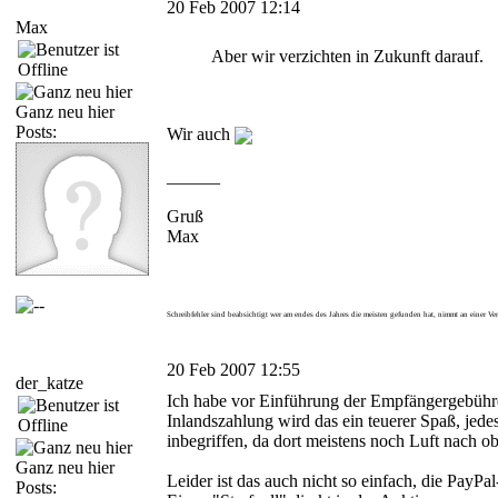
20 Feb 2007 12:14
Max
Aber wir verzichten in Zukunft darauf.
Ganz neu hier
Posts:
Wir auch
______
Gruß
Max
Schreibfehler sind beabsichtigt wer am endes des Jahres die meisten gefunden hat, nimmt an einer Ve
20 Feb 2007 12:55
der_katze
Ich habe vor Einführung der Empfängergebühre
Inlandszahlung wird das ein teuerer Spaß, jed
inbegriffen, da dort meistens noch Luft nach ob
Ganz neu hier
Leider ist das auch nicht so einfach, die Pay
Posts: