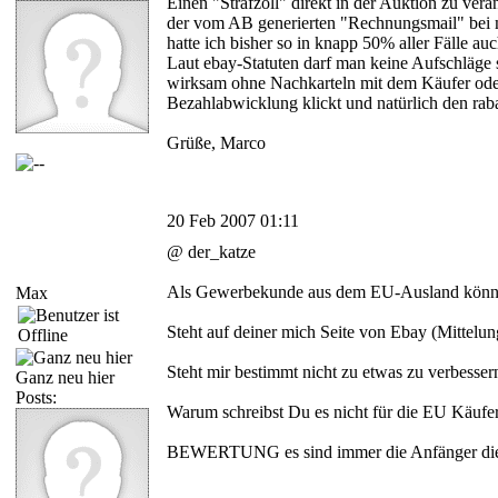
Einen "Strafzoll" direkt in der Auktion zu ve
der vom AB generierten "Rechnungsmail" bei mi
hatte ich bisher so in knapp 50% aller Fälle 
Laut ebay-Statuten darf man keine Aufschläge 
wirksam ohne Nachkarteln mit dem Käufer oder a
Bezahlabwicklung klickt und natürlich den rab
Grüße, Marco
20 Feb 2007 01:11
@ der_katze
Als Gewerbekunde aus dem EU-Ausland können
Max
Steht auf deiner mich Seite von Ebay (Mittelun
Steht mir bestimmt nicht zu etwas zu verbesse
Ganz neu hier
Posts:
Warum schreibst Du es nicht für die EU Käufer
BEWERTUNG es sind immer die Anfänger die e
______