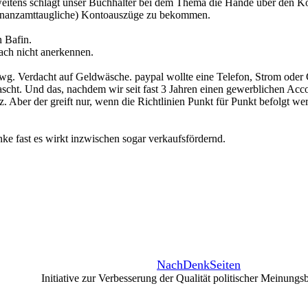
weitens schlägt unser Buchhalter bei dem Thema die Hände über den K
 (Finanzamttaugliche) Kontoauszüge zu bekommen.
n Bafin.
ach nicht anerkennen.
g. Verdacht auf Geldwäsche. paypal wollte eine Telefon, Strom oder 
cht. Und das, nachdem wir seit fast 3 Jahren einen gewerblichen Acc
z. Aber der greift nur, wenn die Richtlinien Punkt für Punkt befolgt w
enke fast es wirkt inzwischen sogar verkaufsfördernd.
NachDenkSeiten
Initiative zur Verbesserung der Qualität politischer Meinungs