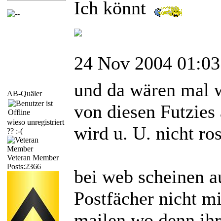
Ich könnt
24 Nov 2004 01:03
und da wären mal 
AB-Quäler
von diesen Futzies
wieso unregistriert
wird u. U. nicht ro
?? :-(
Veteran Member
Posts:2366
bei web scheinen au
Postfächer nicht 
mailen wo denn ihr