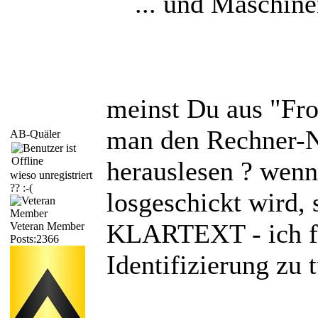
... und Maschin
meinst Du aus "Fr
man den Rechner-
AB-Quäler
herauslesen ? wenn
wieso unregistriert
?? :-(
losgeschickt wird,
KLARTEXT - ich fi
Veteran Member
Posts:2366
Identifizierung zu 