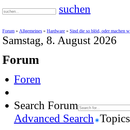
suchen
Forum
»
Allgemeines
»
Hardware
»
Sind die so blöd, oder machen w
Samstag, 8. August 2026
Forum
Foren
Search Forum
Advanced Search
Topics