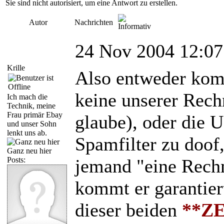
Sie sind nicht autorisiert, um eine Antwort zu erstellen.
Autor
Nachrichten
24 Nov 2004 12:07
Krille
Also entweder ko
keine unserer Rech
Ich mach die
Technik, meine
Frau primär Ebay
glaube), oder die U
und unser Sohn
lenkt uns ab.
Spamfilter zu doof
Ganz neu hier
Posts:
jemand "eine Rech
kommt er garantier
dieser beiden
**Z