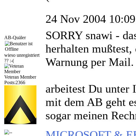
24 Nov 2004 10:09
SORRY snawi - das
AB-Quäler
herhalten mußtest,
wieso unregistriert
Warnung per Mail
?? :-(
Veteran Member
Posts:2366
arbeitest Du unter 
mit dem AB geht es 
sogar meinen Rec
MICROSOFT & EBAY