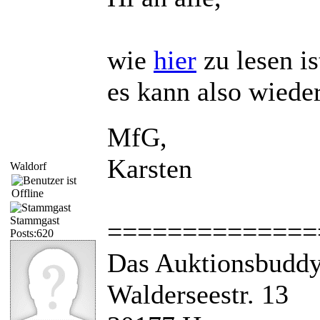
wie
hier
zu lesen is
es kann also wiede
MfG,
Karsten
Waldorf
Stammgast
==============
Posts:620
Das Auktionsbudd
Walderseestr. 13