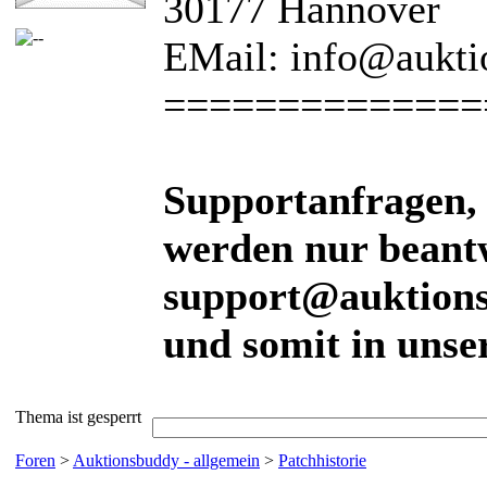
30177 Hannover
EMail: info@aukti
==============
Supportanfragen, 
werden nur beantw
support@auktions
und somit in uns
Thema ist gesperrt
Foren
>
Auktionsbuddy - allgemein
>
Patchhistorie