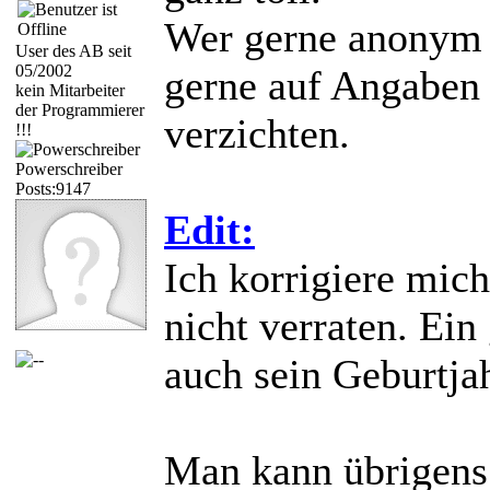
Wer gerne anonym 
User des AB seit
05/2002
gerne auf Angabe
kein Mitarbeiter
der Programmierer
verzichten.
!!!
Powerschreiber
Posts:9147
Edit:
Ich korrigiere mich
nicht verraten. Ei
auch sein Geburtja
Man kann übrigens 