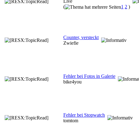
Live
(
1
2
)
Counter, versteckt
Zwiefie
Fehler bei Fotos in Galerie
bike4you
Fehler bei Stopwatch
tomtom