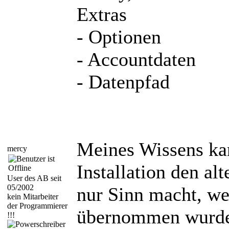
Extras
- Optionen
- Accountdaten
- Datenpfad
Meines Wissens kan
mercy
Installation den al
User des AB seit
05/2002
nur Sinn macht, we
kein Mitarbeiter
der Programmierer
übernommen wurd
!!!