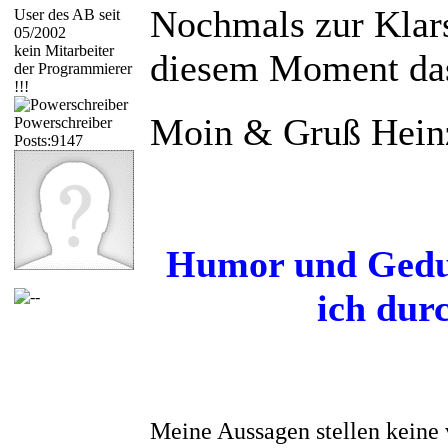
Nochmals zur Klars
User des AB seit
05/2002
kein Mitarbeiter
diesem Moment da
der Programmierer
!!!
Moin & Gruß Hein
Powerschreiber
Posts:9147
Humor und Gedul
ich dur
Meine Aussagen stellen keine 