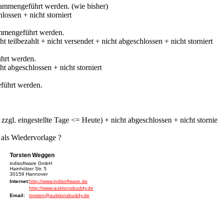
ammengeführt werden. (wie bisher)
lossen + nicht storniert
mmengeführt werden.
t teilbezahlt + nicht versendet + nicht abgeschlossen + nicht storniert
hrt werden.
t abgeschlossen + nicht storniert
führt werden.
gl. eingestellte Tage <= Heute) + nicht abgeschlossen + nicht stornie
als Wiedervorlage ?
Torsten Weggen
indisoftware GmbH
Hainhölzer Str. 5
30159 Hannover
Internet:
http://www.indisoftware.de
http://www.auktionsbuddy.de
Email:
torsten@auktionsbuddy.de