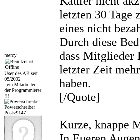
Käufer nicht akz
letzten 30 Tage
eines nicht beza
Durch diese Bed
dass Mitglieder I
mercy
letzter Zeit mehr
User des AB seit
05/2002
haben.
kein Mitarbeiter
der Programmierer
[/Quote]
!!!
Powerschreiber
Posts:9147
Kurze, knappe M
In Eueren Augen 