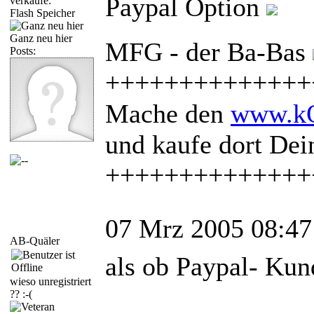
Paypal Option
verkaufe:
Flash Speicher
Ganz neu hier
MFG - der Ba-Bas
Posts:
++++++++++++++
Mache den
www.kQ
und kaufe dort De
++++++++++++++
07 Mrz 2005 08:47
AB-Quäler
als ob Paypal- Ku
wieso unregistriert
?? :-(