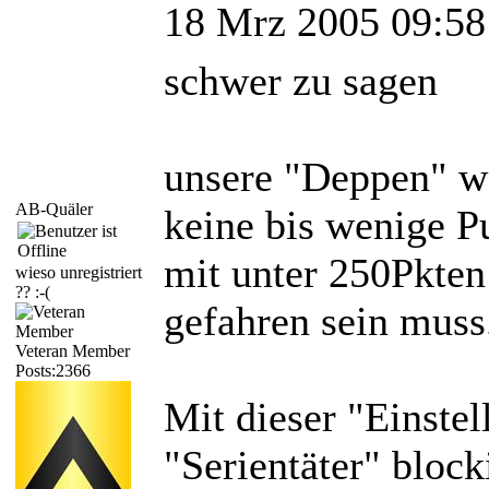
18 Mrz 2005 09:58
schwer zu sagen
unsere "Deppen" w
AB-Quäler
keine bis wenige P
mit unter 250Pkten
wieso unregistriert
?? :-(
gefahren sein muss
Veteran Member
Posts:2366
Mit dieser "Einste
"Serientäter" block