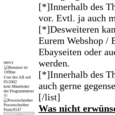
[*]Innerhalb des Th
vor. Evtl. ja auch
[*]Desweiteren kan
Eurem Webshop / E
Ebayseiten oder au
werden.
mercy
[*]Innerhalb des T
User des AB seit
05/2002
auch gerne gegense
kein Mitarbeiter
der Programmierer
[/list]
!!!
Powerschreiber
Was nicht erwünsc
Posts:9147