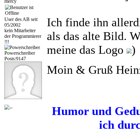
mercy
Ich finde ihn aller
User des AB seit
05/2002
kein Mitarbeiter
als das alte Bild. W
der Programmierer
!!!
meine das Logo
)
Powerschreiber
Posts:9147
Moin & Gruß Hein
Humor und Gedul
ich dur