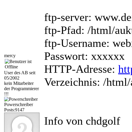
ftp-server: www.d
ftp-Pfad: /html/auk
ftp-Username: we
Passwort: xxxxxx
mercy
HTTP-Adresse:
ht
User des AB seit
05/2002
Verzeichnis: /html
kein Mitarbeiter
der Programmierer
!!!
Powerschreiber
Posts:9147
Info von chdgolf