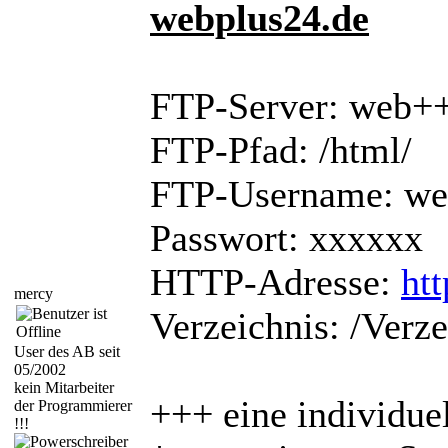
webplus24.de
FTP-Server: web++
FTP-Pfad: /html/
FTP-Username: w
Passwort: xxxxxx
HTTP-Adresse:
ht
mercy
Verzeichnis: /Verz
User des AB seit
05/2002
kein Mitarbeiter
+++ eine individu
der Programmierer
!!!