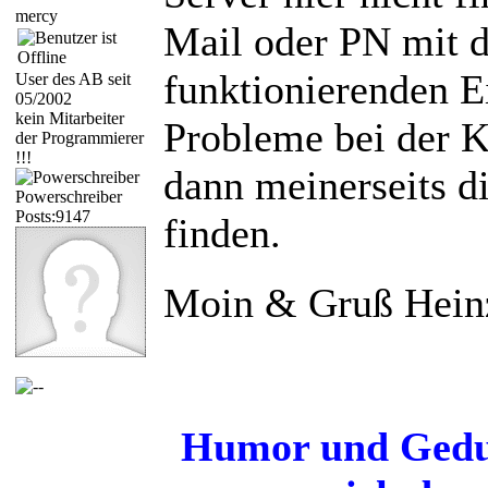
mercy
Mail oder PN mit 
funktionierenden Ei
User des AB seit
05/2002
kein Mitarbeiter
Probleme bei der K
der Programmierer
!!!
dann meinerseits d
Powerschreiber
Posts:9147
finden.
Moin & Gruß Hein
Humor und Gedul