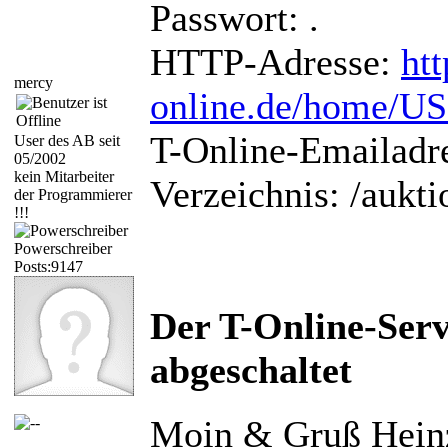
Passwort: .
HTTP-Adresse:
htt
mercy
online.de/home/
T-Online-Emailadr
User des AB seit
05/2002
kein Mitarbeiter
Verzeichnis: /aukti
der Programmierer
!!!
Powerschreiber
Posts:9147
Der T-Online-Ser
abgeschaltet
Moin & Gruß Hein