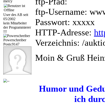
ftp-Pfad:
mercy
ftp-Username: w
User des AB seit
05/2002
Passwort: xxxxx
kein Mitarbeiter
der Programmierer
HTTP-Adresse:
ht
!!!
Verzeichnis: /aukti
Powerschreiber
Posts:9147
Moin & Gruß Hein
Humor und Gedul
ich dur