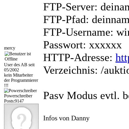
FTP-Server: dein
FTP-Pfad: deinna
FTP-Username: wi
Passwort: xxxxxx
mercy
HTTP-Adresse:
ht
User des AB seit
Verzeichnis: /aukti
05/2002
kein Mitarbeiter
der Programmierer
!!!
Pasv Modus evtl. b
Powerschreiber
Posts:9147
Infos von Danny