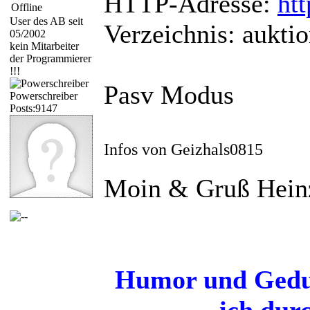
HTTP-Adresse:
ht
User des AB seit
Verzeichnis: aukti
05/2002
kein Mitarbeiter
der Programmierer
!!!
Pasv Modus
Powerschreiber
Posts:9147
Infos von Geizhals0815
Moin & Gruß Hein
Humor und Gedul
ich dur