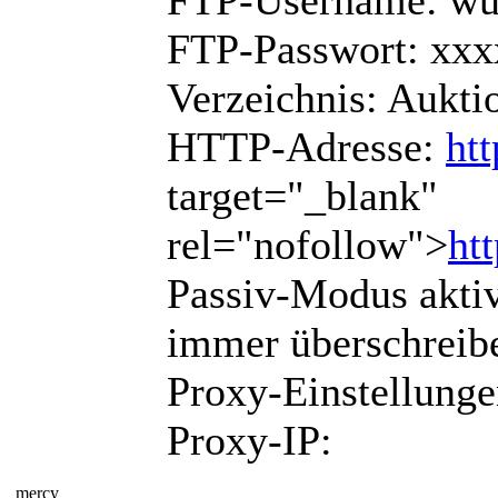
FTP-Passwort: xx
Verzeichnis: Aukti
HTTP-Adresse:
ht
target="_blank"
rel="nofollow">
ht
Passiv-Modus akti
immer überschreibe
Proxy-Einstellunge
Proxy-IP:
mercy