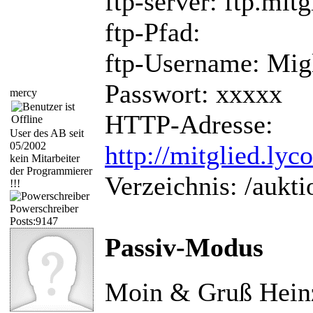
ftp-server: ftp.mitg
ftp-Pfad:
ftp-Username: Mig
Passwort: xxxxx
mercy
HTTP-Adresse:
User des AB seit
05/2002
http://mitglied.ly
kein Mitarbeiter
der Programmierer
Verzeichnis: /aukti
!!!
Powerschreiber
Posts:9147
Passiv-Modus
Moin & Gruß Hein