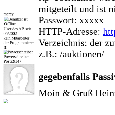
mitgeteilt und ist 
mercy
Passwort: xxxxx
HTTP-Adresse:
ht
User des AB seit
05/2002
kein Mitarbeiter
Verzeichnis: der zu
der Programmierer
!!!
z.B.: /auktionen/
Powerschreiber
Posts:9147
gegebenfalls Passi
Moin & Gruß Hein