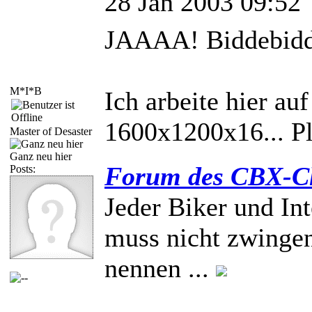
28 Jan 2003 09:52
JAAAA! Biddebidd
M*I*B
Ich arbeite hier a
1600x1200x16... P
Master of Desaster
Ganz neu hier
Forum des CBX-Cl
Posts:
Jeder Biker und In
muss nicht zwingen
nennen ...