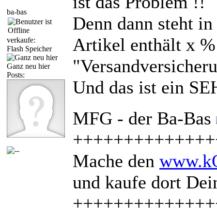
ist das Problem !!
ba-bas
Denn dann steht in
Artikel enthält
verkaufe:
Flash Speicher
"Versandversicheru
Ganz neu hier
Posts:
Und das ist ein SE
MFG - der Ba-Bas
++++++++++++++
Mache den
www.kQ
und kaufe dort De
++++++++++++++