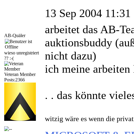
13 Sep 2004 11:31
arbeitet das AB-T
AB-Quäler
auktionsbuddy (auß
nicht dazu)
wieso unregistriert
?? :-(
ich meine arbeit
Veteran Member
Posts:2366
. . das könnte viele
witzig wäre es wenn die priv