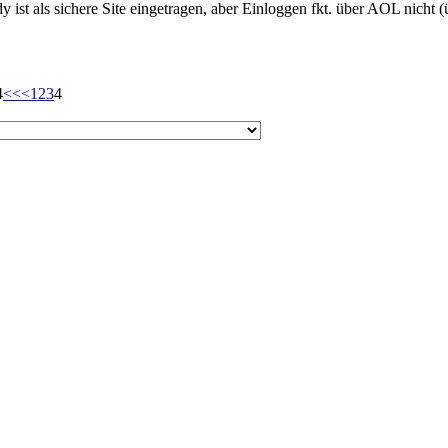
 ist als sichere Site eingetragen, aber Einloggen fkt. über AOL nicht
4
<<
<
1
2
3
4