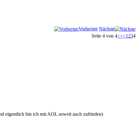
Vorherige
Nächste
Seite 4 von 4
<<
<
1
2
3
4
d eigentlich bin ich mit AOL soweit auch zufrieden)